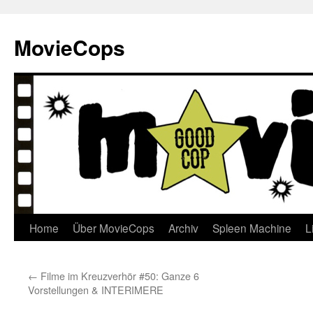
Skip
to
MovieCops
content
Home
Über MovieCops
Archiv
Spleen Machine
L
←
Filme im Kreuzverhör #50: Ganze 6
Vorstellungen & INTERIMERE