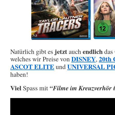
jetzt
endlich
Natürlich gibt es
auch
das
DISNEY
20th
welches wir Preise von
,
ASCOT ELITE
UNIVERSAL P
und
haben!
Viel
“Filme im Kreuzverhör 
Spass mit