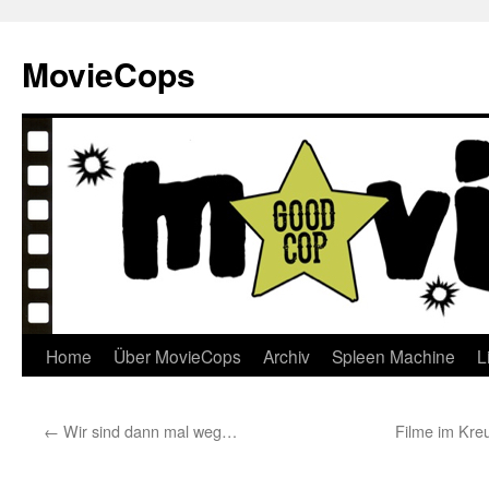
Skip
to
MovieCops
content
Home
Über MovieCops
Archiv
Spleen Machine
L
←
Wir sind dann mal weg…
Filme im Kre