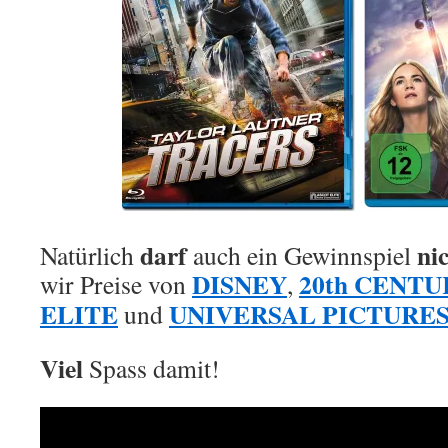
darf
ni
Natürlich
auch ein Gewinnspiel
DISNEY
20th CENTU
wir Preise von
,
ELITE
UNIVERSAL PICTURE
und
Viel
Spass damit!