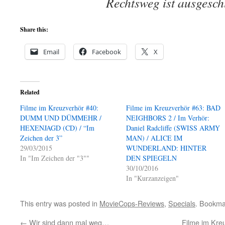
Rechtsweg ist ausgesch
Share this:
Email
Facebook
X
Related
Filme im Kreuzverhör #40:
Filme im Kreuzverhör #63: BAD
DUMM UND DÜMMEHR /
NEIGHBORS 2 / Im Verhör:
HEXENJAGD (CD) / “Im
Daniel Radcliffe (SWISS ARMY
Zeichen der 3”
MAN) / ALICE IM
29/03/2015
WUNDERLAND: HINTER
In "Im Zeichen der "3""
DEN SPIEGELN
30/10/2016
In "Kurzanzeigen"
This entry was posted in
MovieCops-Reviews
,
Specials
. Bookma
←
Wir sind dann mal weg…
Filme im Kre