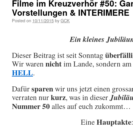
Filme im Kreuzverhör #50: Ga
Vorstellungen & INTERIMERE
Posted on
10/11/2015
by
GCK
Ein kleines Jubil
überfäll
Dieser Beitrag ist seit Sonntag
nicht
Wir waren
im Lande, sondern a
HELL
.
sparen
Dafür
wir uns jetzt einen grossa
kurz
Jubilä
verraten nur
, was in dieser
Nummer 50
alles auf euch zukommt…
Hauptakte
Eine