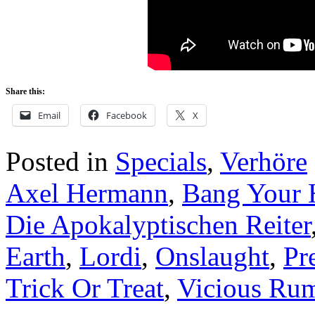
Share this:
Email
Facebook
X
Posted in
Specials
,
Verhöre
Axel Hermann
,
Bang Your 
Die Apokalyptischen Reiter
Earth
,
Lordi
,
Onslaught
,
Pr
Trick Or Treat
,
Vicious Ru