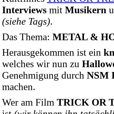
Interviews
mit
Musikern
u
(siehe Tags)
.
Das Thema:
METAL & H
Herausgekommen ist ein
kn
welches wir nun zu
Hallow
Genehmigung durch
NSM R
machen.
Wer am Film
TRICK OR 
ist
(wir können ihn tatsächl