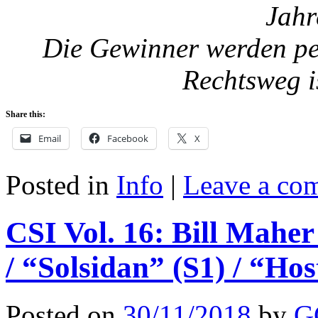
Jahr
Die Gewinner werden per
Rechtsweg i
Share this:
Email
Facebook
X
Posted in
Info
|
Leave a co
CSI Vol. 16: Bill Mahe
/ “Solsidan” (S1) / “Hos
Posted on
30/11/2018
by
G