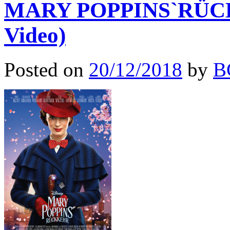
MARY POPPINS`RÜCKK
Video)
Posted on
20/12/2018
by
B