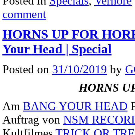
Posted in
Specials
,
Verhöre
comment
HORNS UP FOR HORRO
Your Head | Special
Posted on
31/10/2019
by
G
HORNS U
Am
BANG YOUR HEAD
F
Auftrag von
NSM RECOR
Kultfilmes
TRICK OR TR