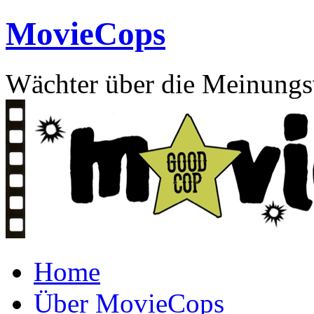
Skip
MovieCops
to
content
Wächter über die Meinungsv
Home
Über MovieCops