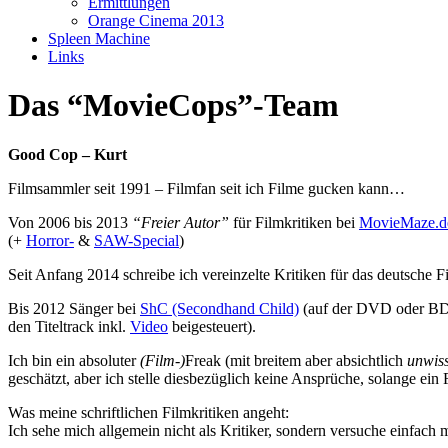
Ermittlungen
Orange Cinema 2013
Spleen Machine
Links
Das “MovieCops”-Team
Good Cop – Kurt
Filmsammler seit 1991 – Filmfan seit ich Filme gucken kann…
Von 2006 bis 2013
“Freier Autor”
für Filmkritiken bei
MovieMaze.d
(+
Horror-
&
SAW-Special
)
Seit Anfang 2014 schreibe ich vereinzelte Kritiken für das deutsche
Bis 2012 Sänger bei
ShC (Secondhand Child)
(auf der DVD oder BD
den Titeltrack inkl.
Video
beigesteuert).
Ich bin ein absoluter
(Film-)
Freak (mit breitem aber absichtlich
unwis
geschätzt, aber ich stelle diesbezüglich keine Ansprüche, solange ein
Was meine schriftlichen Filmkritiken angeht:
Ich sehe mich allgemein nicht als Kritiker, sondern versuche einfach 