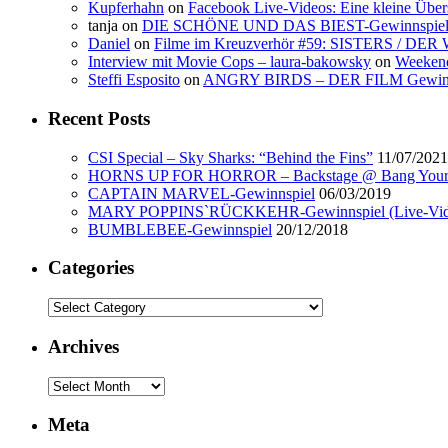
Kupferhahn
on
Facebook Live-Videos: Eine kleine Übers
tanja
on
DIE SCHÖNE UND DAS BIEST-Gewinnspie
Daniel
on
Filme im Kreuzverhör #59: SISTERS / D
Interview mit Movie Cops – laura-bakowsky
on
Weekend 
Steffi Esposito
on
ANGRY BIRDS – DER FILM Gewinn
Recent Posts
CSI Special – Sky Sharks: “Behind the Fins”
11/07/2021
HORNS UP FOR HORROR – Backstage @ Bang Your H
CAPTAIN MARVEL-Gewinnspiel
06/03/2019
MARY POPPINS`RÜCKKEHR-Gewinnspiel (Live-Vid
BUMBLEBEE-Gewinnspiel
20/12/2018
Categories
Categories
Archives
Archives
Meta