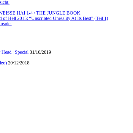
icht.
l
ER WEISSE HAI 1-4 / THE JUNGLE BOOK
of Hell 2015: “Unscripted Unreality At Its Best” (Teil 1)
spiel
ead | Special
31/10/2019
eo)
20/12/2018