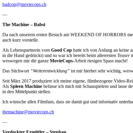
badcop@moviecops.ch
—
The Machine – Babsi
Da nach unserem ersten Besuch am WEEKEND OF HORRORS meine Identi
auch kurz vorstelle.
Als Lebenspartnerin vom
Good Cop
hatte ich von Anfang an keine 
in die Hand gedrückt) und so war ich bereits beim allerersten
Teaser
m
weswegen mir die ganze
MovieCops
-Arbeit riesigen Spass macht!
Das Stichwort
“Weiterentwicklung”
ist mir hierbei sehr wichtig, wes
Seit März 2017 produziere ich meine eigene, filmbezogene Video-Rei
Als
Spleen Machine
befasse ich mich mit Schauspielern und lasse de
in den Mittelpunkt stellen.
Ich wünsche allen Filmfans, dass sie damit gut und informativ unterh
themachine@moviecops.ch
—
Verdeckter Ermittler – Stephan