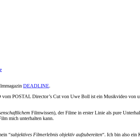
e
 Filmmagazin
DEADLINE
.
 vom POSTAL Director’s Cut von Uwe Boll ist ein Musikvideo v
senschaftlichem
Filmwissen), der Filme in erster Linie als pure Unterha
 Film mich unterhalten kann.
mein “
subjektives Filmerlebnis objektiv aufzubereiten
“. Ich bin also ei