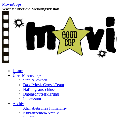
Skip
MovieCops
to
Wächter über die Meinungsvielfalt
content
Home
Über MovieCops
Sinn & Zweck
Das “MovieCops”-Team
Haftungsausschluss
Datenschutzerklärung
Impressum
Archiv
Alphabetisches Filmarchiv
Kurzanzeigen-Archiv