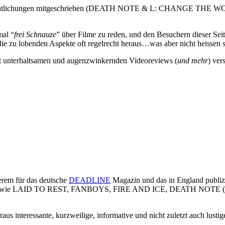
röffentlichungen mitgeschrieben (DEATH NOTE & L: CHANGE THE WOR
mal “
frei Schnauze
” über Filme zu reden, und den Besuchern dieser Sei
 die zu lobenden Aspekte oft regelrecht heraus…was aber nicht heissen s
it unterhaltsamen und augenzwinkernden Videoreviews (
und mehr
) ver
derem für das deutsche
DEADLINE
Magazin und das in England publi
 Filmen wie LAID TO REST, FANBOYS, FIRE AND ICE, DEATH NOTE (
raus interessante, kurzweilige, informative und nicht zuletzt auch lustig