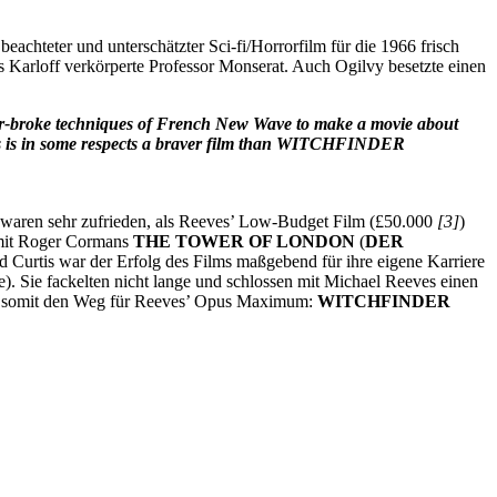
 beachteter und unterschätzter Sci-fi/Horrorfilm für die 1966 frisch
s Karloff verkörperte Professor Monserat. Auch Ogilvy besetzte einen
o-for-broke techniques of French New Wave to make a movie about
 this is in some respects a braver film than WITCHFINDER
is waren sehr zufrieden, als Reeves’ Low-Budget Film (£50.000
[3]
)
 mit Roger Cormans
THE TOWER OF LONDON
(
DER
nd Curtis war der Erfolg des Films maßgebend für ihre eigene Karriere
). Sie fackelten nicht lange und schlossen mit Michael Reeves einen
eten somit den Weg für Reeves’ Opus Maximum:
WITCHFINDER