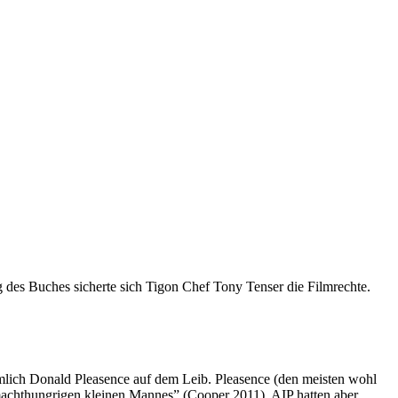
 des Buches sicherte sich Tigon Chef Tony Tenser die Filmrechte.
rmlich Donald Pleasence auf dem Leib. Pleasence (den meisten wohl
machthungrigen kleinen Mannes” (Cooper 2011). AIP hatten aber