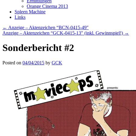
Ermittlungen
Orange Cinema 2013
Spleen Machine
Links
←
Anzeige – Aktenzeichen “BCN-0415-49″
Anzeige – Aktenzeichen “GCK-0415-13″ (inkl. Gewinnspiel!)
→
Sonderbericht #2
Posted on
04/04/2015
by
GCK