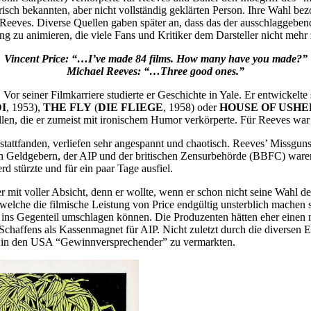
orisch bekannten, aber nicht vollständig geklärten Person. Ihre Wahl be
Reeves. Diverse Quellen gaben später an, dass das der ausschlaggeben
ng zu animieren, die viele Fans und Kritiker dem Darsteller nicht mehr 
Vincent Price: “…I’ve made 84 films. How many have you made?”
Michael Reeves: “…Three good ones.”
. Vor seiner Filmkarriere studierte er Geschichte in Yale. Er entwickelt
I
, 1953),
THE FLY
(
DIE FLIEGE
, 1958) oder
HOUSE OF USHE
llen, die er zumeist mit ironischem Humor verkörperte. Für Reeves war
attfanden, verliefen sehr angespannt und chaotisch. Reeves’ Missguns
en Geldgebern, der AIP und der britischen Zensurbehörde (BBFC) waren f
rd stürzte und für ein paar Tage ausfiel.
 er mit voller Absicht, denn er wollte, wenn er schon nicht seine Wahl 
welche die filmische Leistung von Price endgültig unsterblich machen 
ll ins Gegenteil umschlagen können. Die Produzenten hätten eher einen
s Schaffens als Kassenmagnet für AIP. Nicht zuletzt durch die diversen
lm in den USA “Gewinnversprechender” zu vermarkten.