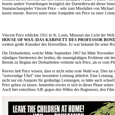
bereits andere Vorstellungen bezüglich der Darstellerwahl dieser hist
Stammschauspieler Vincent Price – sehr zum Missfallen von Michael 
lassen musste. Reeves nutze seine Antipathie um Price zu einer Leistu
Vincent Price erblickte 1911 in St. Louis, Missouri das Licht der Welt
HOUSE OF WAX
(
DAS KABINETT DES PROFESSOR BOND
weitere große Klassiker des Horrorfilms. Er war bekannt für seine Ro
Die Dreharbeiten, welche Mitte September 1967 bis Mitte November st
ständigen Streitereien der beiden, die mannigfaltigen Probleme mit d
Bereits zu Beginn der Dreharbeiten verletzte sich Price, als er vom Pfe
Reeves ließ Price wissen, dass er nicht seine erste Wahl war. Dies tat
“notwendige Übel” eine besondere Leistung abliefert. Eine Leistung, 
nicht nur ein Ansporn für großartige Leistungen, es hätte auch schne
Price gehen zu lassen. Immerhin erwies er sich in dieser Phase seine
Auch hier entschloss AIP, gegen den Willen des Regisseurs, den Fi