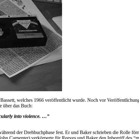
Bassett, welches 1966 veröffentlicht wurde. Noch vor Veröffentlichung
e über das Buch:
cularly into violence. …”
 während der Drehbuchphase fest. Er und Baker schrieben die Rolle fö
ohn Carpenter) verkörperte für Reeves und Baker den Inbegriff des “