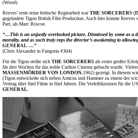
(Wood)
Reeves’ erste reine britische Regiearbeit war
THE SORCERERS
(
I
gegründete Tigon British Film Production. Auch hier konnte Reeves w
Part, als Marc Roscoe.
“…This is an unjustly overlooked picture. Dismissed by some as a d
morality, and as such truly reps the director’s awakening to allow
GENERAL. …”
(Chris Alexander in Fangoria #304)
Für die Tigon stellte sich
THE SORCERERS
als erster großer Erf
für drei Wochen für das noble Carlton Cinema gebucht wurde. Viele
MASSENMÖRDER VON LONDON
,1962) gezeigt. In diesem wi
(Tigon entwickelte sich neben Amicus und Hammer zu einem der wichti
Vertrag über fünf Filme in fünf Jahren. Die Verleihlizenzen für die
GENERAL
.