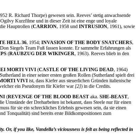
952 R. Richard Thorpe) gewesen sein. Reeves’ stetig anwachsende
Ogilvy Kurzfilme und in dieser Zeit ist eine enge und loyale
die Hauptrollen (
CARRION
, 1958 und
INTRUSION
, 1961), sowie
TE HELL 36
, 1954;
INVASION OF THE BODY SNATCHERS
,
in Don Siegels Team Fuß fassen konnte. Er sammelte Erfahrungen als
IPS
(
RAUBZUG DER WIKINGER
, 1963). Reeves blieb in den
EI MORTI VIVI
(
CASTLE OF THE LIVING DEAD
, 1964)
herland in einer seiner ersten großen Rollen (Sutherland spielt drei
MORTI VIVI
ist, dass Kiefer aus steuerlichen Gründen italienische
(welcher ein Pseudonym für Kiefer war
[2]
) in die Credits.
NI
(
REVENGE OF THE BLOOD BEAST
aka.
SHE-BEAST
,
e Umstände der Dreharbeiten ist bekannt, dass Steele nur für einen
 muss für sie ein schreckliches Erlebnis gewesen sein, da sie einen
d Tonqualität) sind bereits erste Bildkompositionen zum
Or, if you like, Vandella’s viciousness is felt as being reflected in