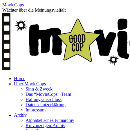
Skip
MovieCops
to
Wächter über die Meinungsvielfalt
content
Home
Über MovieCops
Sinn & Zweck
Das “MovieCops”-Team
Haftungsausschluss
Datenschutzerklärung
Impressum
Archiv
Alphabetisches Filmarchiv
Kurzanzeigen-Archiv