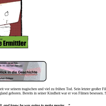
t vor seinem tragischen und viel zu frühen Tod. Sein letzter großer Fil
nd geboren. Bereits in seiner Kindheit war er von Filmen besessen. S
 10, and knew he was going to make movies…”