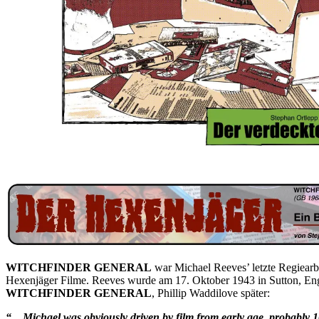
WITCHFINDER GENERAL
war Michael Reeves’ letzte Regiearbei
Hexenjäger Filme. Reeves wurde am 17. Oktober 1943 in Sutton, Engla
WITCHFINDER GENERAL
, Phillip Waddilove später:
“…Michael was obviously driven by film from early age, probably