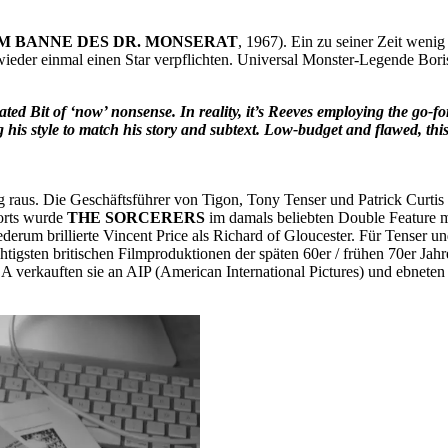
M BANNE DES DR. MONSERAT
, 1967). Ein zu seiner Zeit wenig
ieder einmal einen Star verpflichten. Universal Monster-Legende Bori
ated Bit of ‘now’ nonsense. In reality, it’s Reeves employing the g
ing his style to match his story and subtext. Low-budget and flawed,
olg raus. Die Geschäftsführer von Tigon, Tony Tenser und Patrick Curt
rorts wurde
THE SORCERERS
im damals beliebten Double Feature
ederum brillierte Vincent Price als Richard of Gloucester. Für Tenser u
gsten britischen Filmproduktionen der späten 60er / frühen 70er Jahre
 USA verkauften sie an AIP (American International Pictures) und ebn