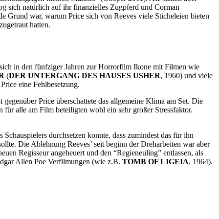
zog sich natürlich auf ihr finanzielles Zugpferd und Corman
de Grund war, warum Price sich von Reeves viele Sticheleien bieten
zugetraut hatten.
e sich in den fünfziger Jahren zur Horrorfilm Ikone mit Filmen wie
R
(
DER UNTERGANG DES HAUSES USHER
, 1960) und viele
 Price eine Fehlbesetzung.
t gegenüber Price überschattete das allgemeine Klima am Set. Die
ür alle am Film beteiligten wohl ein sehr großer Stressfaktor.
des Schauspielers durchsetzen konnte, dass zumindest das für ihn
sollte. Die Ablehnung Reeves’ seit beginn der Dreharbeiten war aber
 neuen Regisseur angeheuert und den “Regieneuling” entlassen, als
 Edgar Allen Poe Verfilmungen (wie z.B.
TOMB OF LIGEIA
, 1964).