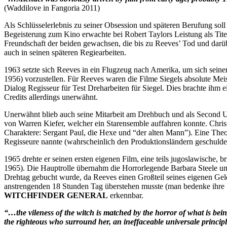
(Waddilove in Fangoria 2011)
Als Schlüsselerlebnis zu seiner Obsession und späteren Berufung sol
Begeisterung zum Kino erwachte bei Robert Taylors Leistung als Titelg
Freundschaft der beiden gewachsen, die bis zu Reeves’ Tod und darübe
auch in seinen späteren Regiearbeiten.
1963 setzte sich Reeves in ein Flugzeug nach Amerika, um sich seine
1956) vorzustellen. Für Reeves waren die Filme Siegels absolute Mei
Dialog Regisseur für Test Dreharbeiten für Siegel. Dies brachte ihm 
Credits allerdings unerwähnt.
Unerwähnt blieb auch seine Mitarbeit am Drehbuch und als Second Uni
von Warren Kiefer, welcher ein Starensemble auffahren konnte. Christ
Charaktere: Sergant Paul, die Hexe und “der alten Mann”). Eine The
Regisseure nannte (wahrscheinlich den Produktionsländern geschulde
1965 drehte er seinen ersten eigenen Film, eine teils jugoslawische, b
1965). Die Hauptrolle übernahm die Horrorlegende Barbara Steele und
Drehtag gebucht wurde, da Reeves einen Großteil seines eigenen Gel
anstrengenden 18 Stunden Tag überstehen musste (man bedenke ihre S
WITCHFINDER GENERAL
erkennbar.
“…the vileness of the witch is matched by the horror of what is being 
the righteous who surround her, an ineffaceable universale princip