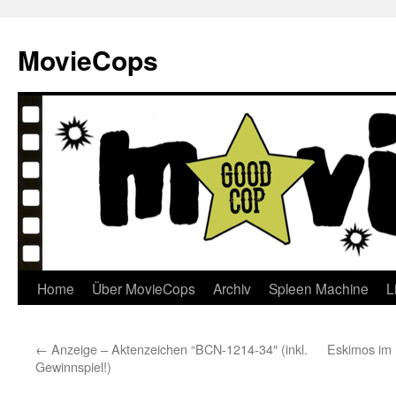
Skip
to
MovieCops
content
Home
Über MovieCops
Archiv
Spleen Machine
L
←
Anzeige – Aktenzeichen “BCN-1214-34″ (inkl.
Eskimos im
Gewinnspiel!)