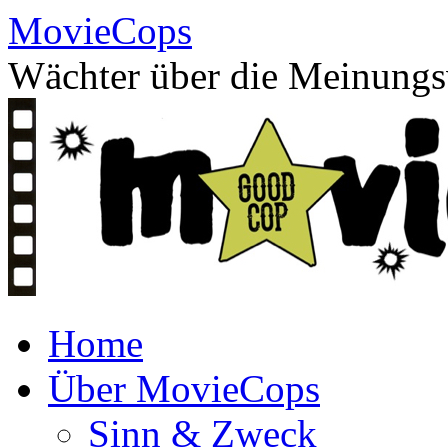
Skip
MovieCops
to
content
Wächter über die Meinungsv
Home
Über MovieCops
Sinn & Zweck