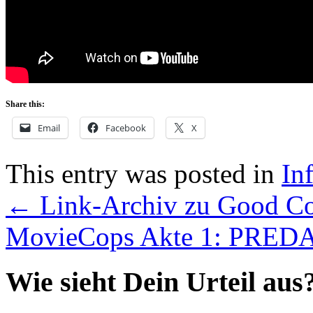
Share this:
Email
Facebook
X
This entry was posted in
In
←
Link-Archiv zu Good Co
MovieCops Akte 1: PRE
Wie sieht Dein Urteil aus