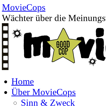
Skip
MovieCops
to
content
Wächter über die Meinungsv
Home
Über MovieCops
Sinn & Zweck