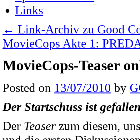
Links
←
Link-Archiv zu Good Co
MovieCops Akte 1: PRE
MovieCops-Teaser onl
Posted on
13/07/2010
by
G
Der Startschuss ist gefalle
Der
Teaser
zum diesem, unse
und die ersten Diskussion