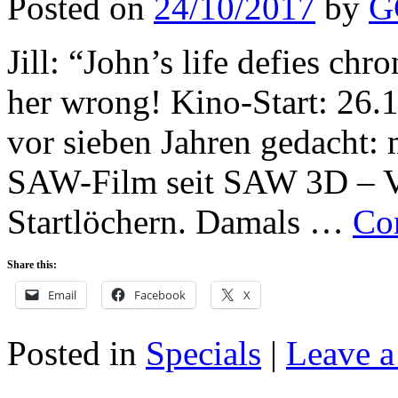
Posted on
24/10/2017
by
G
Jill: “John’s life defies c
her wrong! Kino-Start: 26.
vor sieben Jahren gedacht: 
SAW-Film seit SAW 3D –
Startlöchern. Damals …
Co
Share this:
Email
Facebook
X
Posted in
Specials
|
Leave 