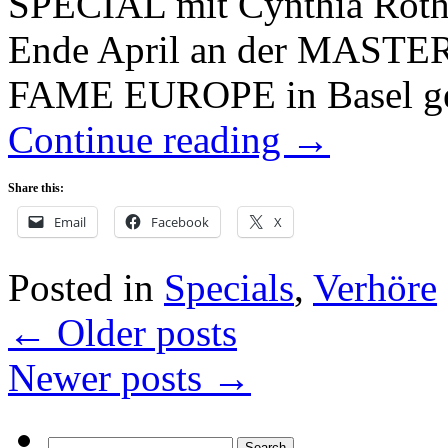
SPECIAL mit Cynthia Roth
Ende April an der MAS
FAME EUROPE in Basel get
Continue reading
→
Share this:
Email
Facebook
X
Posted in
Specials
,
Verhöre
←
Older posts
Newer posts
→
Search