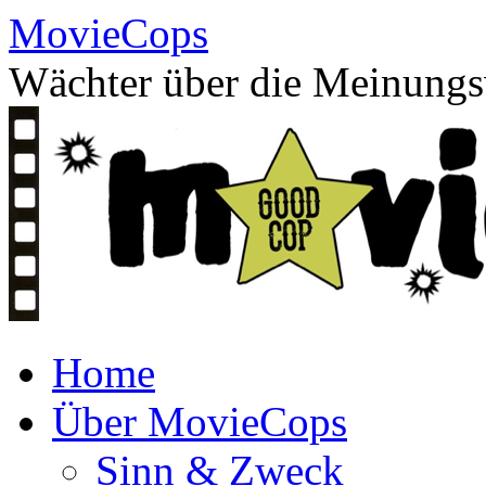
Skip
MovieCops
to
content
Wächter über die Meinungsv
Home
Über MovieCops
Sinn & Zweck